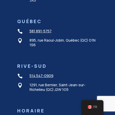
3X5
QUÉBEC
581 891-5757

895, rue Raoul-Jobin, Québec (QC) G1N

1S6
RIVE-SUD
514 547-0909

1291, rue Bernier, Saint-Jean-sur-

Richelieu (QC) J2W 1G5
FR
HORAIRE