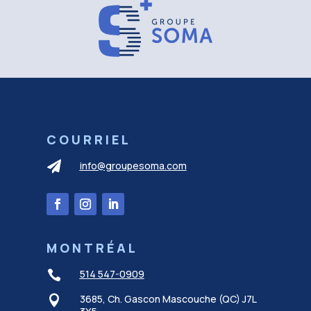
COURRIEL

info@groupesoma.com
MONTRÉAL
514 547-0909

3685, Ch. Gascon Mascouche (QC) J7L
